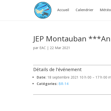
Accueil
Calendrier
Météo
JEP Montauban ***An
par
EAC
|
22 Mar 2021
Détails de l'événement
Date:
18 septembre 2021 10 h 00
–
17 h 00 m
Catégories:
BR-14