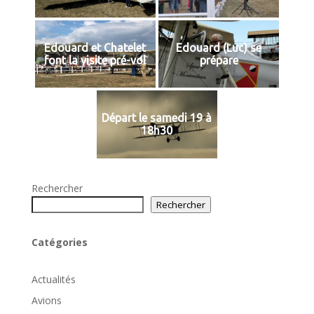
Edouard et Chatelet
Edouard (Luc) se
font la visite pré-vol
prépare
Départ le samedi 19 à
18h30
Rechercher
Rechercher
Catégories
Actualités
Avions